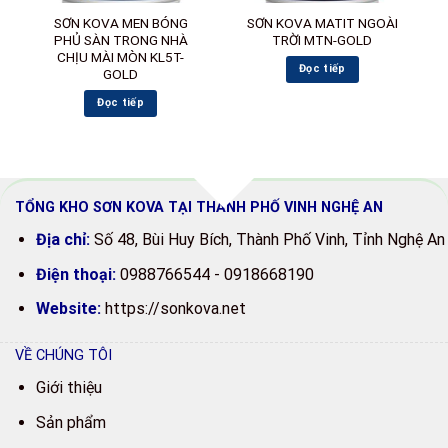
SƠN KOVA MEN BÓNG
SƠN KOVA MATIT NGOÀI
PHỦ SÀN TRONG NHÀ
TRỜI MTN-GOLD
CHỊU MÀI MÒN KL5T-
Đọc tiếp
GOLD
Đọc tiếp
TỔNG KHO SƠN KOVA TẠI THÀNH PHỐ VINH NGHỆ AN
Địa chỉ:
Số
48, Bùi Huy Bích, Thành Phố Vinh, Tỉnh Nghệ An
Điện thoại:
0988766544 - 0918668190
Website:
https://sonkova.net
VỀ CHÚNG TÔI
Giới thiệu
Sản phẩm