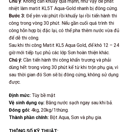
Chú ý
: Không cần khuấy quá mạnh, như vậy dễ phát
nhiệt làm matit KL5T Aqua-Gold nhanh bị đông cứng.
Bước 3:
Để yên vài phút rồi khuấy lại rồi tiến hành thi
công trong vòng 30 phút. Nếu gần cuối quá trình thi
công hỗn hợp bị đặc lại, có thể pha thêm nước vừa đủ
để dễ thi công.
Sau khi thi công Matit KL5 Aqua Gold, để khô 12 – 24
giờ mới tiếp tục phủ các lớp Sơn hoàn thiện khác.
Chú ý:
Cần tiến hành thi công khẩn trương và phải
dùng hết trong vòng 30 phút kể từ khi trộn phụ gia, vì
sau thời gian đó Sơn sẽ bị đông cứng, không sử dụng
được.
​Định mức:
Tùy bề mặt
Vệ sinh dụng cụ:
Bằng nước sạch ngay sau khi bả.
Đóng gói:
4kg, 20kg/1thùng.
Thành phần chính:
Bột Aqua, Sơn và phụ gia.
THÔNG SỐ KỸ THUẬT: