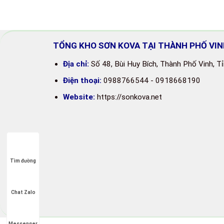
TỔNG KHO SƠN KOVA TẠI THÀNH PHỐ VIN
Địa chỉ:
Số
48, Bùi Huy Bích, Thành Phố Vinh, T
Điện thoại:
0988766544 - 0918668190
Website:
https://sonkova.net
Tìm đường
Chat Zalo
Messenger