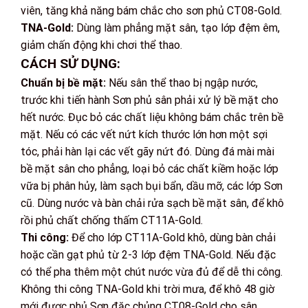
viên, tăng khả năng bám chắc cho sơn phủ CT08-Gold.
TNA-Gold:
Dùng làm phẳng mặt sân, tạo lớp đệm êm,
giảm chấn động khi chơi thể thao.
CÁCH SỬ DỤNG:
Chuẩn bị bề mặt:
Nếu sân thể thao bị ngập nước,
trước khi tiến hành Sơn phủ sân phải xử lý bề mặt cho
hết nước. Đục bỏ các chất liệu không bám chắc trên bề
mặt. Nếu có các vết nứt kích thước lớn hơn một sợi
tóc, phải hàn lại các vết gãy nứt đó. Dùng đá mài mài
bề mặt sân cho phẳng, loại bỏ các chất kiềm hoặc lớp
vữa bị phân hủy, làm sạch bụi bẩn, dầu mỡ, các lớp Sơn
cũ. Dùng nước và bàn chải rửa sạch bề mặt sân, để khô
rồi phủ chất chống thấm CT11A-Gold.
Thi công:
Để cho lớp CT11A-Gold khô, dùng bàn chải
hoặc cần gạt phủ từ 2-3 lớp đệm TNA-Gold. Nếu đặc
có thể pha thêm một chút nước vừa đủ để dễ thi công.
Không thi công TNA-Gold khi trời mưa, để khô 48 giờ
mới được phủ Sơn đặc chủng CT08-Gold cho sân