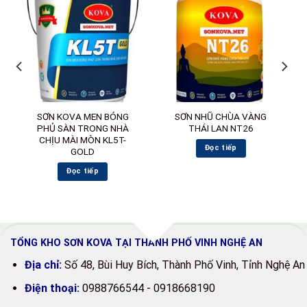
SƠN KOVA MEN BÓNG
SƠN NHŨ CHÙA VÀNG
PHỦ SÀN TRONG NHÀ
THÁI LAN NT26
CHỊU MÀI MÒN KL5T-
Đọc tiếp
GOLD
Đọc tiếp
TỔNG KHO SƠN KOVA TẠI THÀNH PHỐ VINH NGHỆ AN
Địa chỉ:
Số
48, Bùi Huy Bích, Thành Phố Vinh, Tỉnh Nghệ An
Điện thoại:
0988766544 - 0918668190